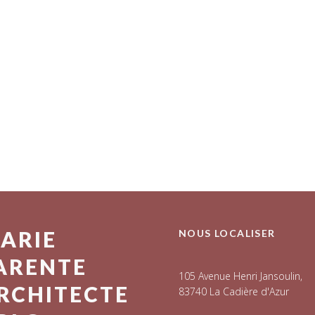
ARIE
NOUS LOCALISER
ARENTE
105 Avenue Henri Jansoulin,
RCHITECTE
83740 La Cadière d'Azur