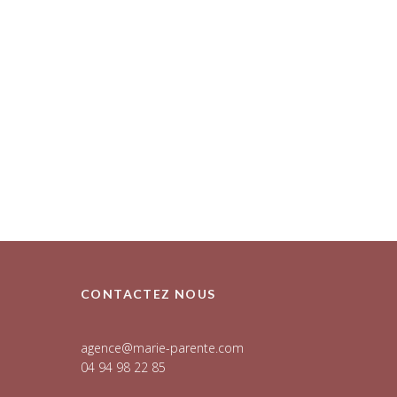
CONTACTEZ NOUS
agence@marie-parente.com
04 94 98 22 85