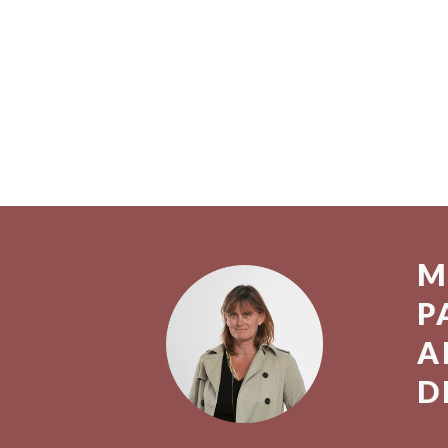
M
P
A
D