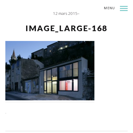
MENU
12 mars 2015
INDEX
SHARE
IMAGE_LARGE-168
.