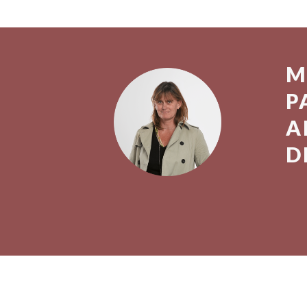
M
P
A
D