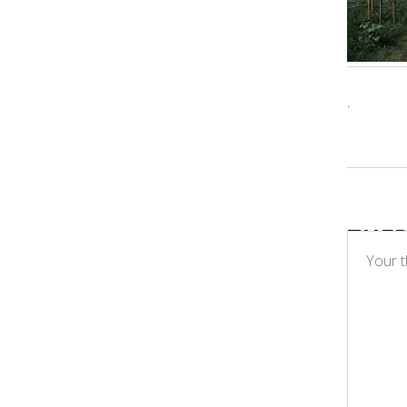
.
THE