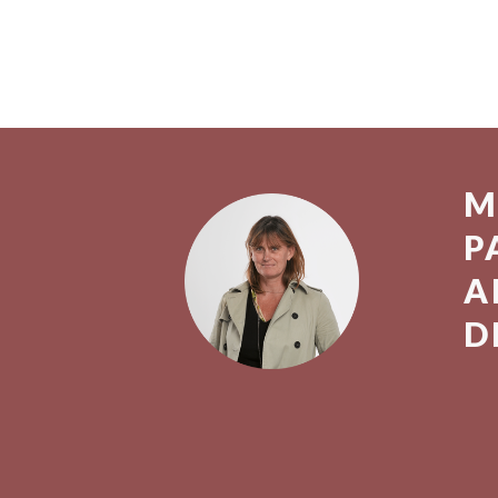
M
P
A
D