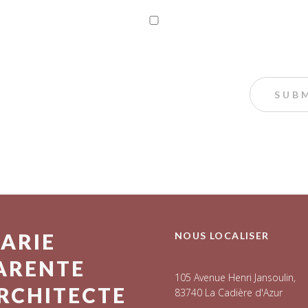
ARIE
NOUS LOCALISER
ARENTE
105 Avenue Henri Jansoulin,
RCHITECTE
83740 La Cadière d'Azur