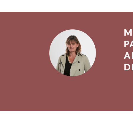
M
P
A
D