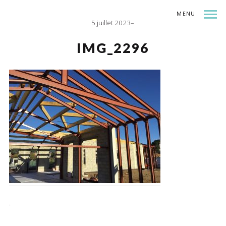
MENU
5 juillet 2023
INDEX
SHARE
IMG_2296
.