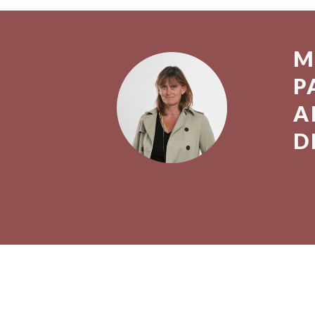
M
P
A
D