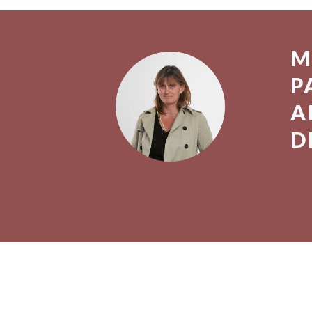
M
P
A
D