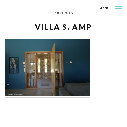
MENU
17 mai 2018
INDEX
SHARE
VILLA S. AMP
.